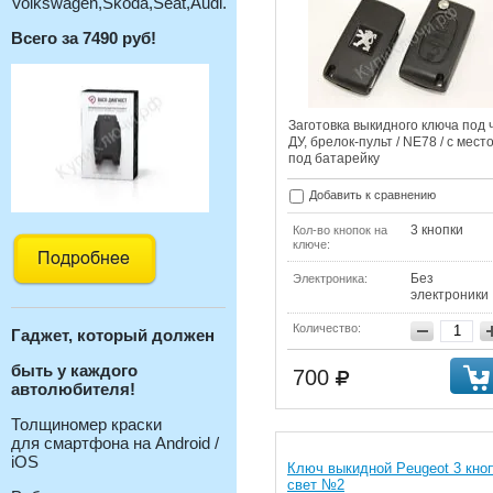
Volkswagen,Skoda,Seat,Audi.
Всего за 7490 руб!
Заготовка выкидного ключа под 
ДУ, брелок-пульт / NE78 / с мест
под батарейку
Добавить к сравнению
3 кнопки
Кол-во кнопок на
ключе:
Без
Электроника:
электроники
Количество:
Гаджет, который должен
быть у каждого
700
автолюбителя!
Толщиномер краски
для смартфона на Android /
iOS
Ключ выкидной Peugeot 3 кно
свет №2