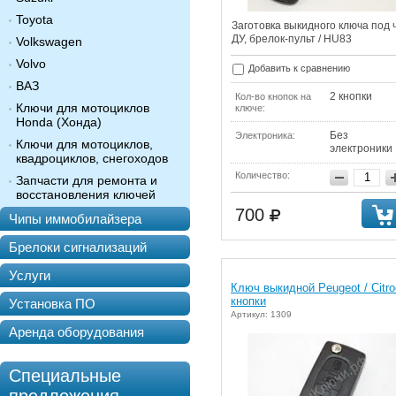
Toyota
Заготовка выкидного ключа под 
ДУ, брелок-пульт / HU83
Volkswagen
Volvo
Добавить к сравнению
ВАЗ
2 кнопки
Кол-во кнопок на
Ключи для мотоциклов
ключе:
Honda (Хонда)
Без
Электроника:
Ключи для мотоциклов,
электроники
квадроциклов, снегоходов
Количество:
Запчасти для ремонта и
восстановления ключей
700
Чипы иммобилайзера
Брелоки сигнализаций
Услуги
Ключ выкидной Peugeot / Citro
кнопки
Установка ПО
Артикул: 1309
Аренда оборудования
Специальные