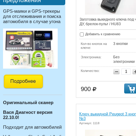
предложения
GPS-маяки и GPS-трекеры
для отслеживания и поиска
Заготовка выкидного ключа под 
автомобиля в случае угона
ДУ, брелок-пульт / HU83
Добавить к сравнению
3 кнопки
Кол-во кнопок на
ключе:
Без
Электроника:
электроники
Количество:
900
Оригинальный с
канер
Вася Диагност версия
Ключ выкидной Peugeot 3 кно
22.10.0!
№3
Артикул: 1118
Подходит для автомобилей