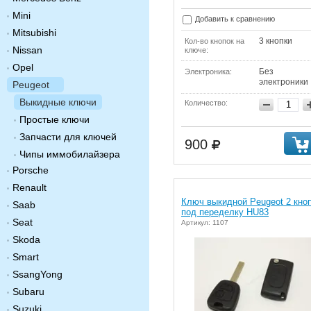
Mini
Добавить к сравнению
Mitsubishi
3 кнопки
Кол-во кнопок на
Nissan
ключе:
Opel
Без
Электроника:
электроники
Peugeot
Выкидные ключи
Количество:
Простые ключи
Запчасти для ключей
900
Чипы иммобилайзера
Porsche
Renault
Ключ выкидной Peugeot 2 кно
Saab
под переделку HU83
Seat
Артикул: 1107
Skoda
Smart
SsangYong
Subaru
Suzuki