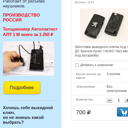
Работает от разъема
Артикул: 1123
наушников.
ПРОИЗВОДСТВО
РОССИЯ
Толщиномер Автолактест
АЛТ 1 М всего за 1 250
₽
Заготовка выкидного ключа под 
ДУ, брелок-пульт / HU83 / без ме
под батарейку
Добавить к сравнению
3 кнопки
Кол-во кнопок на
ключе:
Без
Электроника:
электроники
Количество:
Хочешь себе выкидной
700
ключ,
но не знаешь какой
выбрать?