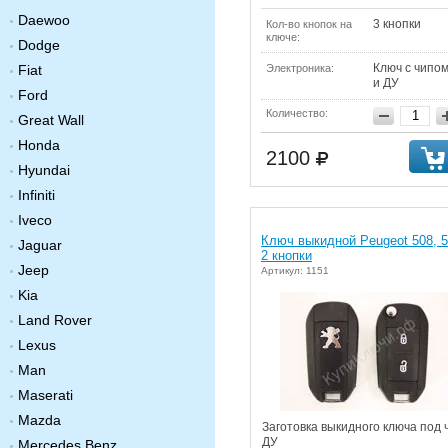
Daewoo
3 кнопки
Кол-во кнопок на
ключе:
Dodge
Ключ с чипо
Электроника:
Fiat
и ДУ
Ford
Количество:
Great Wall
Honda
2100
Hyundai
Infiniti
Iveco
Ключ выкидной Peugeot 508, 
Jaguar
2 кнопки
Jeep
Артикул: 1151
Kia
Land Rover
Lexus
Man
Maserati
Mazda
Заготовка выкидного ключа под 
ДУ
Mercedes Benz