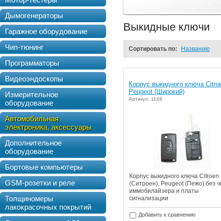
Дымогенераторы
Выкидные ключи
Гаражное оборудование
Чип-тюнинг
Сортировать по:
Названию
Программаторы
Видеоэндоскопы
Корпус выкидного ключа Citroe
Peugeot (Широкий)
Измерительное
Артикул: 1168
оборудование
Автомобильная
электроника, аксессуары
Дополнительное
оборудование
Бортовые компьютеры
Корпус выкидного ключа Citroen
GSM-розетки и реле
(Ситроен), Peugeot (Пежо) без 
иммобилайзера и платы
Толщиномеры
сигнализации
лакокрасочных покрытий
Добавить к сравнению