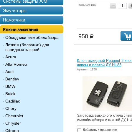
Системы защиты А/М
Количество:
Эмуляторы
Намотчики
Ключи зажигания
950
Обходчики иммобилайзера
Лезвия (болванки) для
выкидных ключей
Acura
Ключ выкидной Peugeot 3 кноп
Alfa Romeo
чипом и платой ДУ HU83
Артикул: 1158
Audi
Bentley
BMW
Buick
Cadillac
Chery
Chevrolet
Заготовка выкидного ключа c чи
иммобилайзера и платой ДУ, H
Chrysler
Добавить к сравнению
Citroen