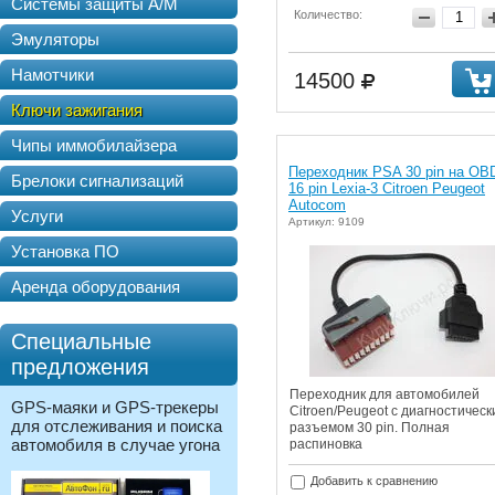
Системы защиты А/М
Количество:
Эмуляторы
Намотчики
14500
Ключи зажигания
Чипы иммобилайзера
Переходник PSA 30 pin на OB
Брелоки сигнализаций
16 pin Lexia-3 Citroen Peugeot
Autocom
Услуги
Артикул: 9109
Установка ПО
Аренда оборудования
Специальные
предложения
Переходник для автомобилей
GPS-маяки и GPS-трекеры
Citroen/Peugeot с диагностическ
для отслеживания и поиска
разъемом 30 pin. Полная
автомобиля в случае угона
распиновка
Добавить к сравнению