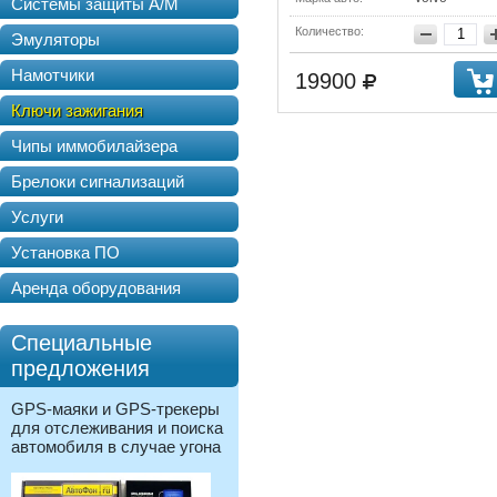
Системы защиты А/М
Количество:
Эмуляторы
Намотчики
19900
Ключи зажигания
Чипы иммобилайзера
Брелоки сигнализаций
Услуги
Установка ПО
Аренда оборудования
Специальные
предложения
GPS-маяки и GPS-трекеры
для отслеживания и поиска
автомобиля в случае угона