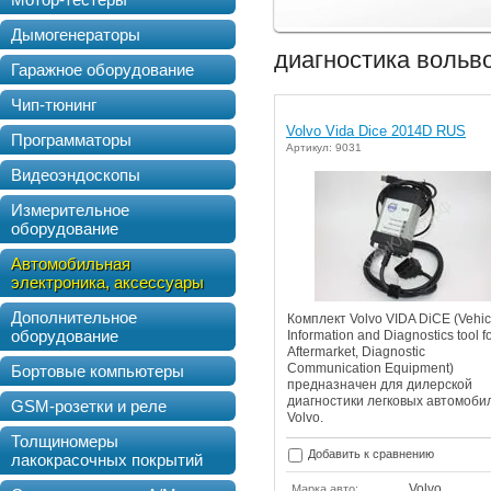
Дымогенераторы
диагностика вольв
Гаражное оборудование
Чип-тюнинг
Volvo Vida Dice 2014D RUS
Программаторы
Артикул: 9031
Видеоэндоскопы
Измерительное
оборудование
Автомобильная
электроника, аксессуары
Дополнительное
Комплект Volvo VIDA DiCE (Vehic
оборудование
Information and Diagnostics tool f
Aftermarket, Diagnostic
Communication Equipment)
Бортовые компьютеры
предназначен для дилерской
диагностики легковых автомоби
GSM-розетки и реле
Volvo.
Толщиномеры
Добавить к сравнению
лакокрасочных покрытий
Volvo
Марка авто: