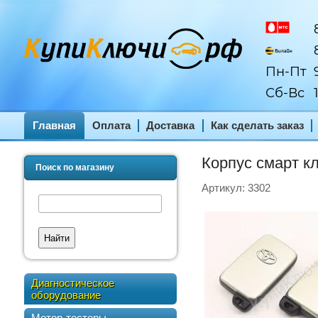
8
8
Пн-Пт
9
Сб-Вс
1
Главная
Оплата
Доставка
Как сделать заказ
Корпус смарт к
Поиск по магазину
Артикул:
3302
Найти
Диагностическое
оборудование
Мотор-тестеры