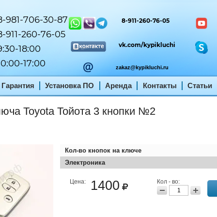
-981-706-30-87
8-911-260-76-05
-911-260-76-05
vk.com/kypikluchi
:30-18:00
0:00-17:00
zakaz@kypikluchi.ru
Гарантия
Установка ПО
Аренда
Контакты
Статьи
люча Toyota Тойота 3 кнопки №2
Кол-во кнопок на ключе
Электроника
Цена:
1400
Кол - во: