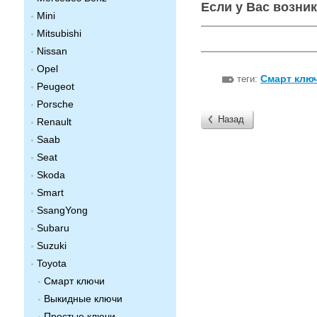
Если у Вас возни
Mini
Mitsubishi
Nissan
Opel
Смарт ключ
теги:
Peugeot
Porsche
Назад
Renault
Saab
Seat
Skoda
Smart
SsangYong
Subaru
Suzuki
Toyota
Смарт ключи
Выкидные ключи
Простые ключи