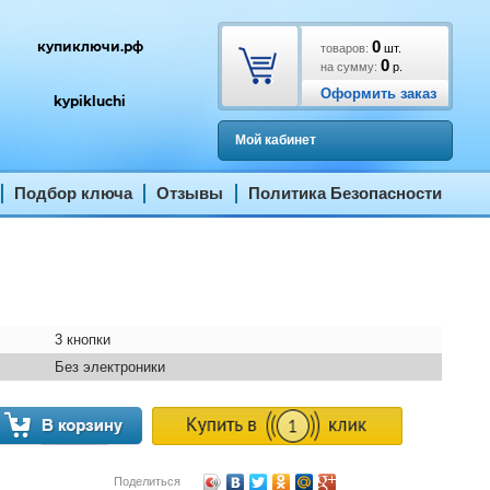
0
купиключи.рф
товаров:
шт.
0
на сумму:
р.
Оформить заказ
kypikluchi
Мой кабинет
Подбор ключа
Отзывы
Политика Безопасности
3 кнопки
Без электроники
Поделиться