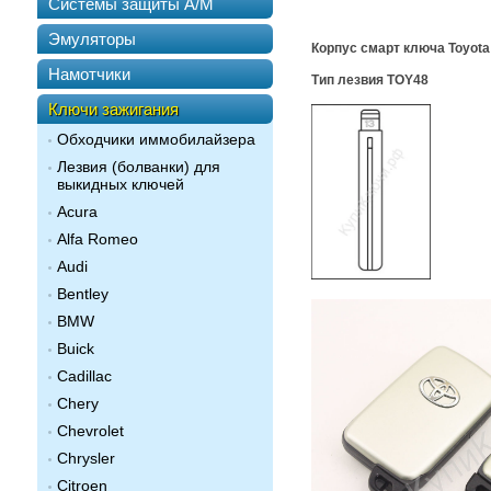
Системы защиты А/М
Эмуляторы
Корпус смарт ключа Toyota 
Намотчики
Тип лезвия TOY48
Ключи зажигания
Обходчики иммобилайзера
Лезвия (болванки) для
выкидных ключей
Acura
Alfa Romeo
Audi
Bentley
BMW
Buick
Cadillac
Chery
Chevrolet
Chrysler
Citroen