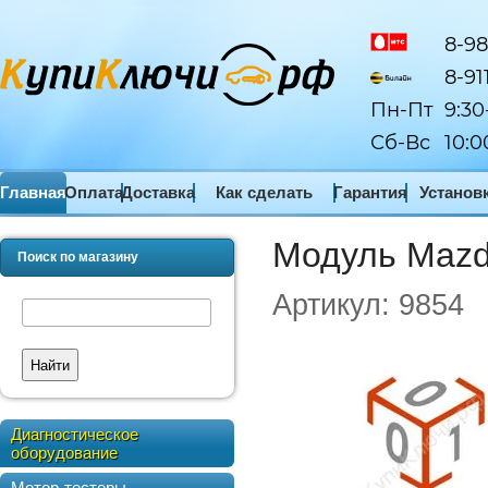
8-98
8-91
Пн-Пт
9:30
Сб-Вс
10:0
Главная
Оплата
Доставка
Как сделать
Гарантия
Установ
заказ
ПО
Модуль Mazda 
Поиск по магазину
Артикул:
9854
Найти
Диагностическое
оборудование
Мотор-тестеры