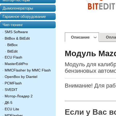
Дымогенераторы
Гаражное оборудование
Чип-тюнинг
SMS Software
Описание
Опла
BitBox & BitEdit
BitBox
Модуль Mazda
BitEdit
ECU Flash
Модуль для калибр
MasterEditPro
бензиновых автомо
MMCFlasher by MMC Flash
OpenBox by Diantel
PCMFlash
Внимание! Для ра
SVEDIT
Мотор-Лоадер 2
ДК-5
ECU Lite
Если у Вас 
MDFlasher