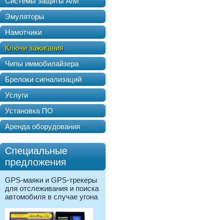
Системы защиты А/М
Эмуляторы
Намотчики
Ключи зажигания
Чипы иммобилайзера
Брелоки сигнализаций
Услуги
Установка ПО
Аренда оборудования
Специальные
предложения
GPS-маяки и GPS-трекеры
для отслеживания и поиска
автомобиля в случае угона