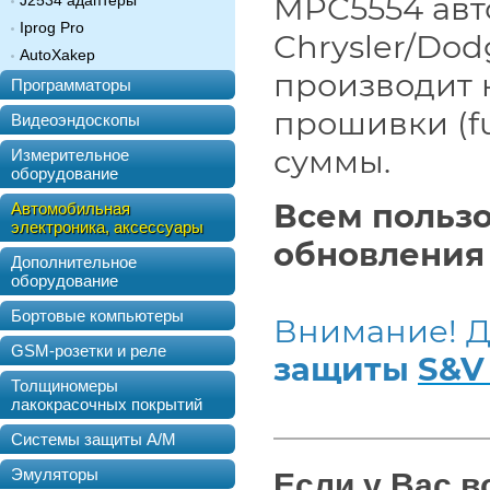
MPC5554 ав
J2534 адаптеры
Iprog Pro
Chrysler/Dod
AutoXakep
производит 
Программаторы
прошивки (fu
Видеоэндоскопы
суммы.
Измерительное
оборудование
Всем польз
Автомобильная
электроника, аксессуары
обновления 
Дополнительное
оборудование
Бортовые компьютеры
Внимание! Д
GSM-розетки и реле
защиты
S&V 
Толщиномеры
лакокрасочных покрытий
Системы защиты А/М
Эмуляторы
Если у Вас 