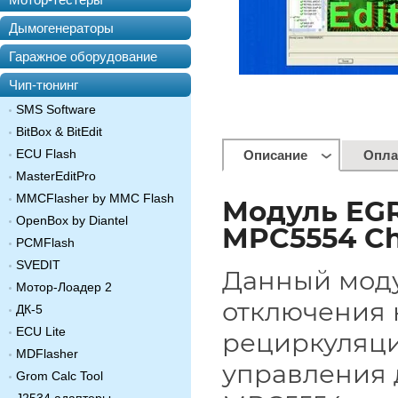
Дымогенераторы
Гаражное оборудование
Чип-тюнинг
SMS Software
BitBox & BitEdit
ECU Flash
Описание
Опла
MasterEditPro
MMCFlasher by MMC Flash
Модуль EG
OpenBox by Diantel
MPC5554 Ch
PCMFlash
SVEDIT
Данный моду
Мотор-Лоадер 2
отключения 
ДК-5
ECU Lite
рециркуляци
MDFlasher
управления 
Grom Calc Tool