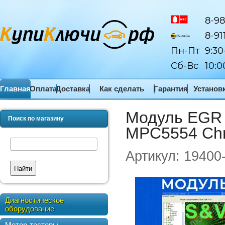
8-98
8-91
Пн-Пт
9:30
Сб-Вс
10:0
Главная
Оплата
Доставка
Как сделать
Гарантия
Установ
заказ
ПО
Модуль EGR
Поиск по магазину
MPC5554 Chry
Артикул:
19400
Найти
Диагностическое
оборудование
Мотор-тестеры