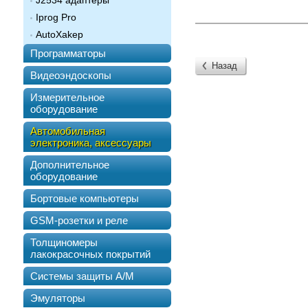
J2534 адаптеры
Iprog Pro
AutoXakep
Программаторы
Назад
Видеоэндоскопы
Измерительное
оборудование
Автомобильная
электроника, аксессуары
Дополнительное
оборудование
Бортовые компьютеры
GSM-розетки и реле
Толщиномеры
лакокрасочных покрытий
Системы защиты А/М
Эмуляторы