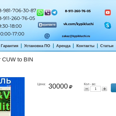
-981-706-30-87
8-911-260-76-05
-911-260-76-05
vk.com/kypikluchi
:30-18:00
0:00-17:00
zakaz@kypikluchi.ru
Гарантия
Установка ПО
Аренда
Контакты
Статьи
 CUW to BIN
Цена:
30000
Кол - во: