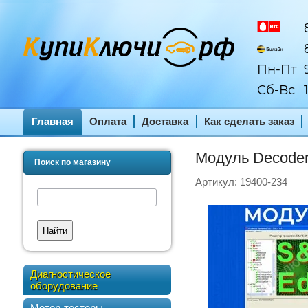
8
8
Пн-Пт
9
Сб-Вс
1
Главная
Оплата
Доставка
Как сделать заказ
Модуль Decoder
Поиск по магазину
Артикул:
19400-234
Найти
Диагностическое
оборудование
Мотор-тестеры