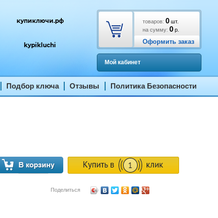
0
купиключи.рф
товаров:
шт.
0
на сумму:
р.
Оформить заказ
kypikluchi
Мой кабинет
Подбор ключа
Отзывы
Политика Безопасности
Поделиться