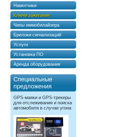
Намотчики
Ключи зажигания
Чипы иммобилайзера
Брелоки сигнализаций
Услуги
Установка ПО
Аренда оборудования
Специальные
предложения
GPS-маяки и GPS-трекеры
для отслеживания и поиска
автомобиля в случае угона