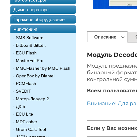
Дымогенераторы
Гаражное оборудование
Чип-тюнинг
Описание
SMS Software
BitBox & BitEdit
ECU Flash
Модуль
Decode
MasterEditPro
Модуль предназна
MMCFlasher by MMC Flash
бинарный формат. 
OpenBox by Diantel
контрольной сумм
PCMFlash
Всем пользовате
SVEDIT
Мотор-Лоадер 2
Внимание! Для р
ДК-5
ECU Lite
MDFlasher
Если у Вас возни
Grom Calc Tool