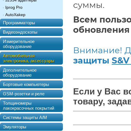
J2534 адаптеры
суммы.
Iprog Pro
AutoXakep
Всем польз
Программаторы
обновления 
Видеоэндоскопы
Измерительное
оборудование
Внимание! Д
Автомобильная
защиты
S&V 
электроника, аксессуары
Дополнительное
оборудование
Бортовые компьютеры
Если у Вас 
GSM-розетки и реле
товару, зада
Толщиномеры
лакокрасочных покрытий
Системы защиты А/М
Эмуляторы