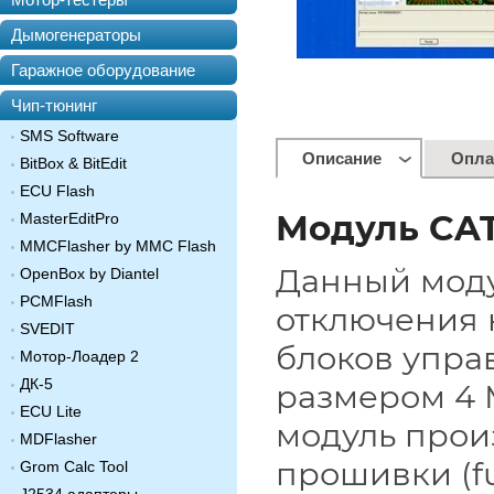
Дымогенераторы
Гаражное оборудование
Чип-тюнинг
SMS Software
Описание
Опла
BitBox & BitEdit
ECU Flash
Модуль CA
MasterEditPro
MMCFlasher by MMC Flash
Данный моду
OpenBox by Diantel
PCMFlash
отключения к
SVEDIT
блоков упра
Мотор-Лоадер 2
ДК-5
размером 4 
ECU Lite
модуль прои
MDFlasher
прошивки (fu
Grom Calc Tool