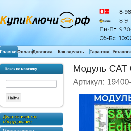
8-98
8-91
Пн-Пт
9:30
Сб-Вс
10:0
Главная
Оплата
Доставка
Как сделать
Гарантия
Установ
заказ
ПО
Модуль CAT
Поиск по магазину
Артикул:
19400
Найти
Диагностическое
оборудование
Мотор-тестеры