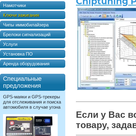
Chiptuning P
Намотчики
Ключи зажигания
Чипы иммобилайзера
Брелоки сигнализаций
Услуги
Установка ПО
Аренда оборудования
Специальные
предложения
GPS-маяки и GPS-трекеры
для отслеживания и поиска
автомобиля в случае угона
Если у Вас 
товару, зада