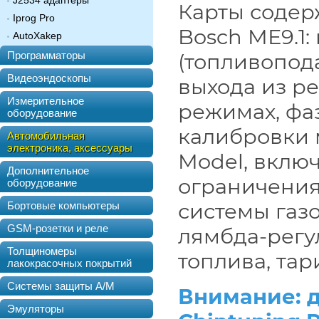
J2534 адаптеры
Карты содер
Iprog Pro
Bosch MЕ9.1
AutoXakep
Программаторы
(топливопода
Видеоэндоскопы
выхода из ре
Измерительное
режимах, фаз
оборудование
калибровки 
Автомобильная
электроника, аксессуары
Model, вклю
Дополнительное
ограничения
оборудование
системы газ
Бортовые компьютеры
GSM-розетки и реле
лямбда-регу
Толщиномеры
топлива, тар
лакокрасочных покрытий
Системы защиты А/М
Внимание: 
Эмуляторы