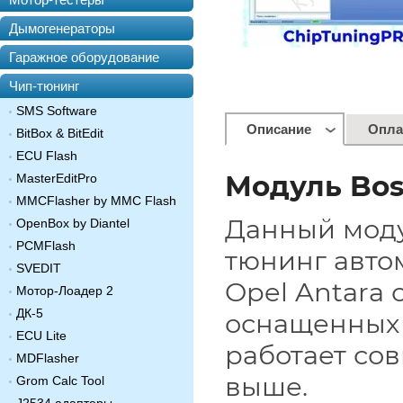
Дымогенераторы
Гаражное оборудование
Чип-тюнинг
SMS Software
Описание
Опла
BitBox & BitEdit
ECU Flash
Модуль Bosc
MasterEditPro
MMCFlasher by MMC Flash
Данный моду
OpenBox by Diantel
PCMFlash
тюнинг автом
SVEDIT
Opel Antara 
Мотор-Лоадер 2
ДК-5
оснащенных 
ECU Lite
работает сов
MDFlasher
выше.
Grom Calc Tool