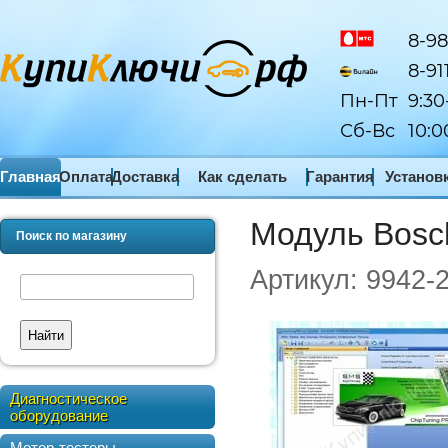
8-98
8-91
Пн-Пт
9:30
Сб-Вс
10:0
Главная
Оплата
Доставка
Как сделать
Гарантия
Установ
заказ
ПО
Модуль Bosch
Поиск по магазину
Артикул:
9942-
Найти
Диагностическое
оборудование
Мотор-тестеры