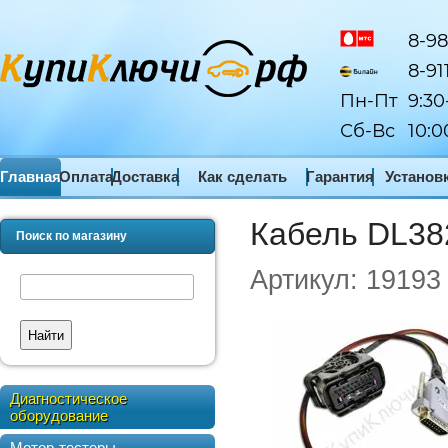
8-98
8-91
Пн-Пт
9:30
Сб-Вс
10:0
Главная
Оплата
Доставка
Как сделать
Гарантия
Установ
заказ
ПО
Кабель DL38
Поиск по магазину
Артикул:
19193
Найти
Диагностическое
оборудование
Мотор-тестеры