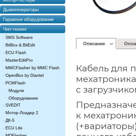
Дымогенераторы
Гаражное оборудование
Чип-тюнинг
SMS Software
Описание
Опла
BitBox & BitEdit
ECU Flash
MasterEditPro
Кабель для 
MMCFlasher by MMC Flash
OpenBox by Diantel
мехатроника
PCMFlash
с загрузчик
Модули
Оборудование
Предназначе
SVEDIT
к мехатрони
Мотор-Лоадер 2
ДК-5
(+вариаторы
ECU Lite
MDFlasher