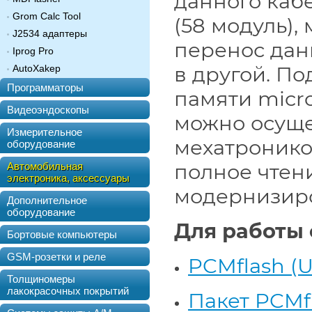
данного кабе
Grom Calc Tool
(58 модуль)
J2534 адаптеры
перенос дан
Iprog Pro
в другой. П
AutoXakep
Программаторы
памяти micr
Видеоэндоскопы
можно осуще
Измерительное
мехатронико
оборудование
полное чтен
Автомобильная
электроника, аксессуары
модернизиро
Дополнительное
оборудование
Для работы
Бортовые компьютеры
GSM-розетки и реле
PCMflash (
Толщиномеры
лакокрасочных покрытий
Пакет PCMf