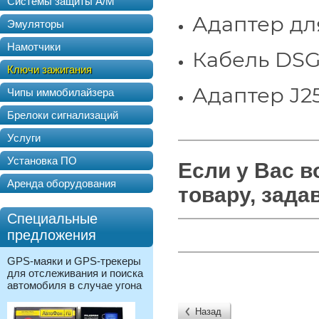
Системы защиты А/М
Адаптер дл
Эмуляторы
Намотчики
Кабель DS
Ключи зажигания
Адаптер J2
Чипы иммобилайзера
Брелоки сигнализаций
Услуги
Установка ПО
Если у Вас 
Аренда оборудования
товару, зада
Специальные
предложения
GPS-маяки и GPS-трекеры
для отслеживания и поиска
автомобиля в случае угона
Назад