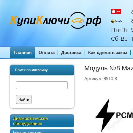
8
8
Пн-Пт
9
Сб-Вс
1
Главная
Оплата
Доставка
Как сделать заказ
Модуль №8 Mazd
Поиск по магазину
Артикул:
9910-8
Найти
Диагностическое
оборудование
Мотор-тестеры