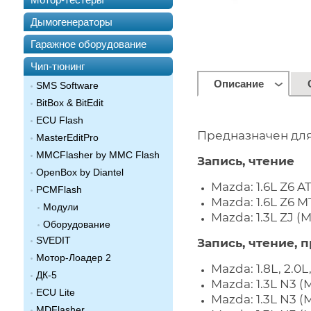
Дымогенераторы
Гаражное оборудование
Чип-тюнинг
Описание
SMS Software
BitBox & BitEdit
ECU Flash
Предназначен для
MasterEditPro
MMCFlasher by MMC Flash
Запись, чтение
OpenBox by Diantel
Mazda: 1.6L Z6 A
PCMFlash
Mazda: 1.6L Z6 
Модули
Mazda: 1.3L ZJ 
Оборудование
SVEDIT
Запись, чтение, 
Мотор-Лоадер 2
Mazda: 1.8L, 2.0
ДК-5
Mazda: 1.3L N3 (
ECU Lite
Mazda: 1.3L N3 (
MDFlasher