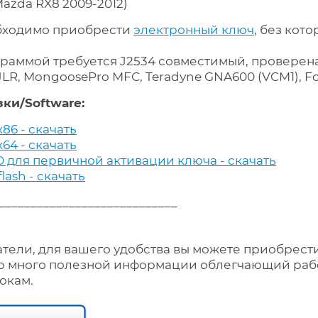
Mazda RX8 2009-2012)
бходимо приобрести
электронный ключ
, без кот
раммой требуется J2534 совместимый, проверена р
JLR, MongoosePro MFC, Teradyne GNA600 (VCM1), F
ки/Software:
86 - скачать
64 - скачать
 для первичной активации ключа - скачать
ash - скачать
____________________________
тели, для вашего удобства вы можете приобрести
о много полезной информации облегчающий работ
окам.