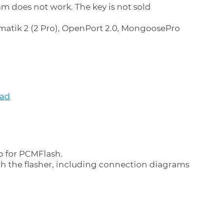
m does not work. The key is not sold
matik 2 (2 Pro), OpenPort 2.0, MongoosePro
oad
p for PCMFlash.
ith the flasher, including connection diagrams