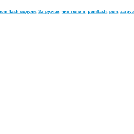
pcm flash модули
Загрузчик
чип-тюнинг
pcmflash
pcm
загру
,
,
,
,
,