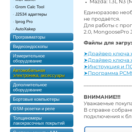
Mazda: 1.3L N3 (
Grom Calc Tool
Единоразово нео
J2534 адаптеры
не продаётся.
Iprog Pro
Для работы с прог
AutoXakep
2.0, MongoosePro 
Программаторы
Файлы для загруз
Видеоэндоскопы
➤Драйвер ключа x
Измерительное
➤Драйвер ключа x
оборудование
➤Инструкция и ПО
Автомобильная
➤Программа PCMfl
электроника, аксессуары
__________________
Дополнительное
оборудование
ВНИМАНИЕ!!!
Бортовые компьютеры
Уважаемые покупа
GSM-розетки и реле
В справке собран
подключения к бл
Толщиномеры
лакокрасочных покрытий