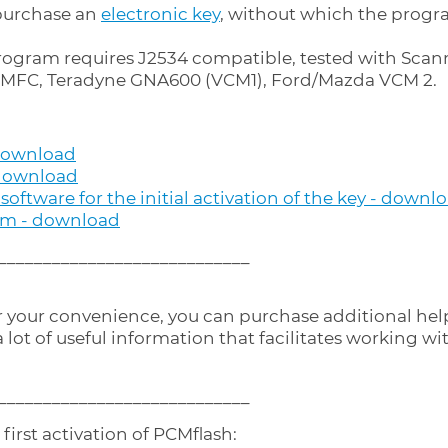
purchase an
electronic key
, without which the progra
rogram requires J2534 compatible, tested with Scan
MFC, Teradyne GNA600 (VCM1), Ford/Mazda VCM 2.
 download
 download
software for the initial activation of the key - downl
am - download
____________________________
r your convenience, you can purchase additional hel
 lot of useful information that facilitates working w
____________________________
 first activation of PCMflash: