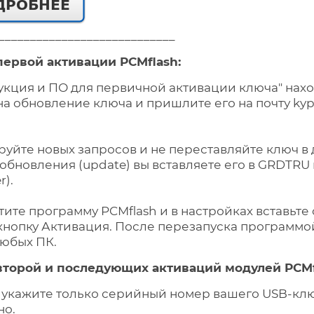
____________________________
первой активации PCMflash:
трукция и ПО для первичной активации ключа" на
на обновление ключа и пришлите его на почту kyp
уйте новых запросов и не переставляйте ключ в 
обновления (update) вы вставляете его в GRDTR
r).
тите программу PCMflash и в настройках вставьт
кнопку Активация. После перезапуска программо
любых ПК.
второй и последующих активаций модулей PCMf
 укажите только серийный номер вашего USB-клю
но.