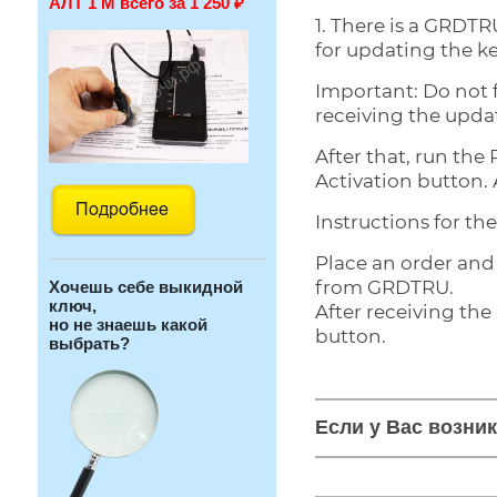
АЛТ 1 М всего за 1 250
₽
1. There is a GRDTR
for updating the ke
Important: Do not 
receiving the updat
After that, run the 
Activation button. 
Instructions for t
Place an order and 
from GRDTRU.
Хочешь себе выкидной
ключ,
After receiving the
но не знаешь какой
button.
выбрать?
Если у Вас возни