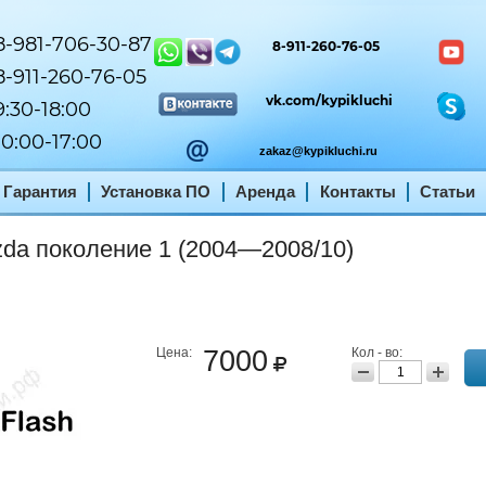
-981-706-30-87
8-911-260-76-05
-911-260-76-05
vk.com/kypikluchi
:30-18:00
0:00-17:00
zakaz@kypikluchi.ru
Гарантия
Установка ПО
Аренда
Контакты
Статьи
a поколение 1 (2004—2008/10)
Цена:
7000
Кол - во: