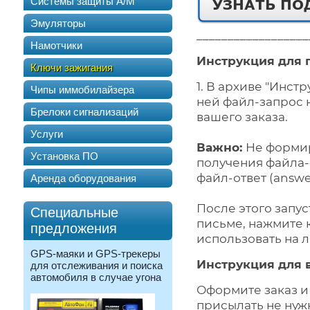
Системы защиты А/М
Эмуляторы
__________________
Намотчики
Инструкция для 
Ключи зажигания
1. В архиве "Инс
Чипы иммобилайзера
ней файл-запрос 
Брелоки сигнализаций
вашего заказа.
Услуги
Важно:
Не формир
Установка ПО
получения файла-
файл-ответ (answe
Аренда оборудования
После этого запус
Специальные
письме, нажмите 
предложения
использовать на 
GPS-маяки и GPS-трекеры
Инструкция для 
для отслеживания и поиска
автомобиля в случае угона
Оформите заказ и
присылать не нуж