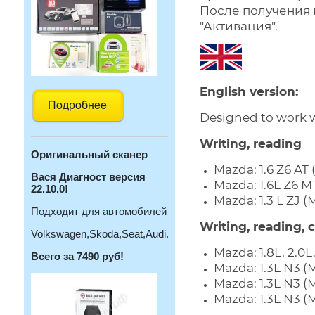
После получения 
"Активация".
English version:
Designed to work w
Writing, reading
Оригинальный с
канер
Mazda: 1.6 Z6 AT
Вася Диагност версия
Mazda: 1.6L Z6 
22.10.0!
Mazda: 1.3 L ZJ 
Подходит для автомобилей
Writing, reading,
Volkswagen,Skoda,Seat,Audi.
Mazda: 1.8L, 2.0
Всего за 7490 руб!
Mazda: 1.3L N3 (
Mazda: 1.3L N3 (
Mazda: 1.3L N3 