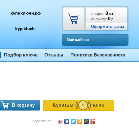
0
купиключи.рф
товаров:
шт.
0
на сумму:
р.
Оформить заказ
kypikluchi
Мой кабинет
Подбор ключа
Отзывы
Политика Безопасности
Поделиться