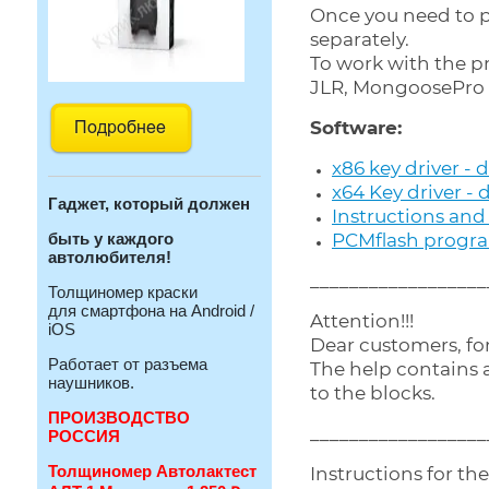
Once you need to 
separately.
To work with the p
JLR, MongoosePro 
Software:
x86 key driver -
x64 Key driver -
Гаджет, который должен
Instructions and 
PCMflash progr
быть у каждого
автолюбителя!
__________________
Толщиномер краски
для смартфона на Android /
Attention!!!
iOS
Dear customers, fo
Работает от разъема
The help contains a
наушников.
to the blocks.
ПРОИЗВОДСТВО
__________________
РОССИЯ
Толщиномер Автолактест
Instructions for the