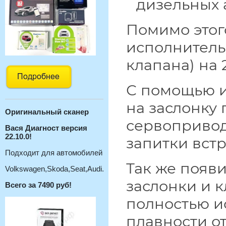
дизельных 
Помимо этог
исполнитель
клапана) на 
С помощью и
на заслонку
Оригинальный с
канер
сервопривода
Вася Диагност версия
22.10.0!
запитки вст
Подходит для автомобилей
Так же появ
Volkswagen,Skoda,Seat,Audi.
заслонки и 
Всего за 7490 руб!
полностью и
плавности о