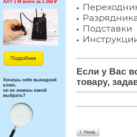
АЛТ 1 М всего за 1 250
₽
Переходни
Разрядника
Подставки
Инструкци
Если у Вас 
товару, зада
Хочешь себе выкидной
ключ,
но не знаешь какой
выбрать?
Назад