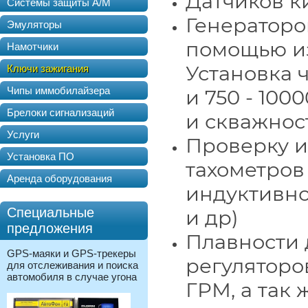
Датчиков к
Системы защиты А/М
Генератор
Эмуляторы
помощью из
Намотчики
Установка ч
Ключи зажигания
Чипы иммобилайзера
и 750 - 100
Брелоки сигнализаций
и скважнос
Услуги
Проверку и
Установка ПО
тахометров
Аренда оборудования
индуктивно
Специальные
и др)
предложения
Плавности 
GPS-маяки и GPS-трекеры
регуляторо
для отслеживания и поиска
автомобиля в случае угона
ГРМ, а так