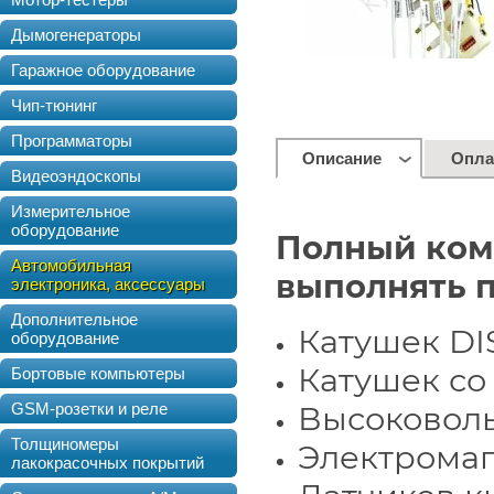
Дымогенераторы
Гаражное оборудование
Чип-тюнинг
Программаторы
Описание
Опла
Видеоэндоскопы
Измерительное
оборудование
Полный ком
Автомобильная
выполнять п
электроника, аксессуары
Дополнительное
Катушек DI
оборудование
Катушек со
Бортовые компьютеры
GSM-розетки и реле
Высоковол
Толщиномеры
Электромаг
лакокрасочных покрытий