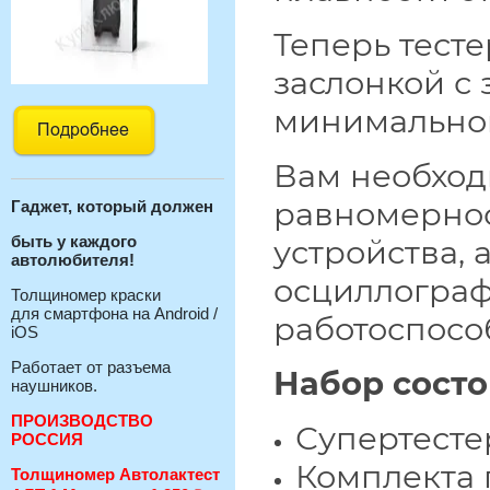
Теперь тест
заслонкой с
минимальной
Вам необход
равномернос
Гаджет, который должен
быть у каждого
устройства, 
автолюбителя!
осциллограф
Толщиномер краски
для смартфона на Android /
работоспособ
iOS
Работает от разъема
Набор состо
наушников.
ПРОИЗВОДСТВО
Супертесте
РОССИЯ
Комплекта 
Толщиномер Автолактест