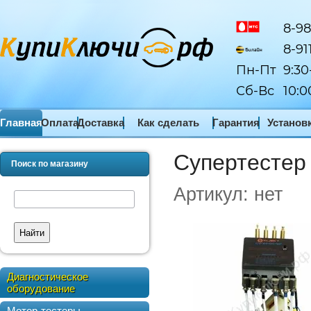
8-98
8-91
Пн-Пт
9:30
Сб-Вс
10:0
Главная
Оплата
Доставка
Как сделать
Гарантия
Установ
заказ
ПО
Супертестер
Поиск по магазину
Артикул:
нет
Найти
Диагностическое
оборудование
Мотор-тестеры