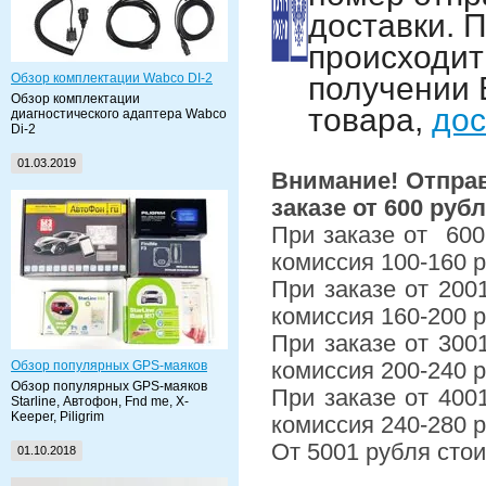
доставки. 
происходит
Обзор комплектации Wabco DI-2
получении 
Обзор комплектации
товара,
дос
диагностического адаптера Wabco
Di-2
01.03.2019
Внимание! Отпра
заказе от 600 руб
При заказе от 600
комиссия 100-160 р
При заказе от 200
комиссия 160-200 р
При заказе от 300
Обзор популярных GPS-маяков
комиссия 200-240 р
Обзор популярных GPS-маяков
При заказе от 400
Starline, Автофон, Fnd me, X-
Keeper, Piligrim
комиссия 240-280 р
От 5001 рубля сто
01.10.2018