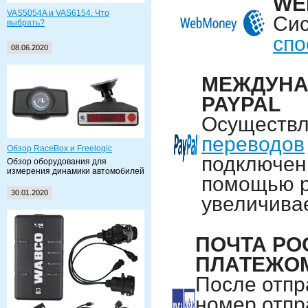
WE
VAS5054A и VAS6154. Что
Сис
выбрать?
спо
08.06.2020
МЕЖДУНА
PAYPAL
Осуществ
переводов
Обзор RaceBox и Freelogic
подключенн
Обзор оборудования для
измерения динамики автомобилей
помощью p
30.01.2020
увеличивае
ПОЧТА Р
ПЛАТЕЖО
После отпр
номер отпр