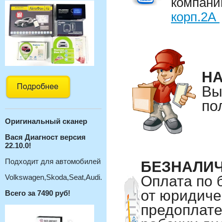
компан
корп.2А
Н
Вы
по
Оригинальный с
канер
Вася Диагност версия
22.10.0!
Подходит для автомобилей
БЕЗНАЛИЧ
Volkswagen,Skoda,Seat,Audi.
Оплата по 
от юридиче
Всего за 7490 руб!
предоплате