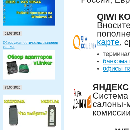
QIWI К
Вносите
пополне
01.07.2021
карте
, 
Обзор диагностических сканеров
vLinker
термин
банкома
офисы п
ЯНДЕКС
23.06.2020
Система 
салоны-м
комисси