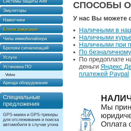
Системы защиты А/М
СПОСОБЫ 
Эмуляторы
У нас Вы можете 
Намотчики
Ключи зажигания
Наличными в на
Наличными курье
Чипы иммобилайзера
Наличными при п
Брелоки сигнализаций
По безналичному
Услуги
По предоплате н
деньги
Яндекс Де
Установка ПО
платежей Paypal
Volvo
Аренда оборудования
НАЛИ
Специальные
предложения
Мы прин
юридиче
GPS-маяки и GPS-трекеры
для отслеживания и поиска
Оплата 
автомобиля в случае угона