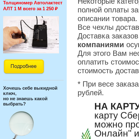
Некоторые катего
Толщиномер Автолактест
полной оплаты за
АЛТ 1 М всего за 1 250
₽
описании товара.
Все чехлы достав
Доставка заказо
компаниями
осу
Для этого Вам не
оплатить стоимос
стоимость достав
* При весе заказа
Хочешь себе выкидной
рублей.
ключ,
но не знаешь какой
выбрать?
НА КАРТ
карту Сбе
можно про
Онлайн" и