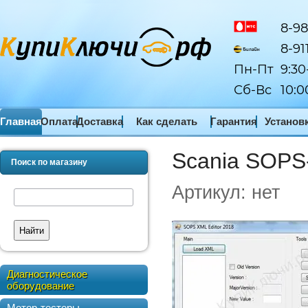
8-98
8-91
Пн-Пт
9:30
Сб-Вс
10:0
Главная
Оплата
Доставка
Как сделать
Гарантия
Установ
заказ
ПО
Scania SOPS
Поиск по магазину
Артикул:
нет
Найти
Диагностическое
оборудование
Мотор-тестеры