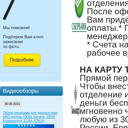
отделени
После оф
Вам придё
оплаты.* 
Мы поможем!
менеджер
Подберем Вам ключ
зажигания
* Счета н
по фото.
рабочее 
НА КАРТУ
Прямой пер
Чтобы внест
Видеообзоры
отделение 
деньги бесп
30.08.2021
мгновенно 
Обзор программ для диагностики
любую из 30
VAG группы (ODIS Service, ODIS
Engineering, ELSA, ETKA)
России, Евр