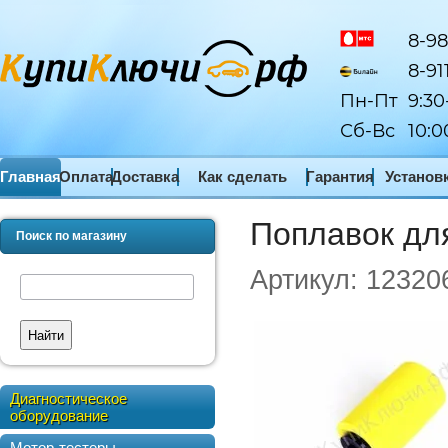
8-98
8-91
Пн-Пт
9:30
Сб-Вс
10:0
Главная
Оплата
Доставка
Как сделать
Гарантия
Установ
заказ
ПО
Поплавок дл
Поиск по магазину
Артикул:
12320
Найти
Диагностическое
оборудование
Мотор-тестеры