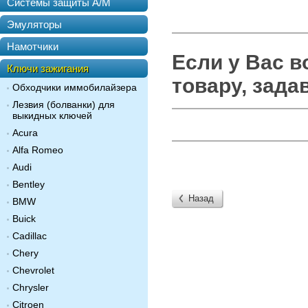
Системы защиты А/М
Эмуляторы
Намотчики
Если у Вас 
Ключи зажигания
товару, зада
Обходчики иммобилайзера
Лезвия (болванки) для
выкидных ключей
Acura
Alfa Romeo
Audi
Bentley
Назад
BMW
Buick
Cadillac
Chery
Chevrolet
Chrysler
Citroen