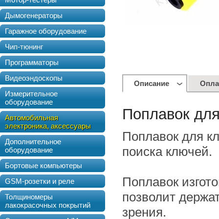
Дымогенераторы
Гаражное оборудование
Чип-тюнинг
Программаторы
Видеоэндоскопы
Описание
Опла
Измерительное
оборудование
Поплавок дл
Автомобильная
электроника, аксессуары
Поплавок для к
Дополнительное
поиска ключей.
оборудование
Бортовые компьютеры
Поплавок изгото
GSM-розетки и реле
позволит держат
Толщиномеры
лакокрасочных покрытий
зрения.