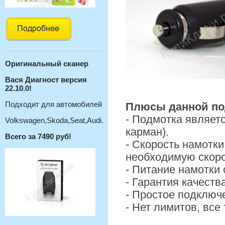
Оригинальный с
канер
Вася Диагност версия
22.10.0!
Подходит для автомобилей
Плюсы данной по
- Подмотка являет
Volkswagen,Skoda,Seat,Audi.
карман).
Всего за 7490 руб!
- Скорость намотк
необходимую скоро
- Питание намотки
- Гарантия качеств
- Простое подключ
- Нет лимитов, вс