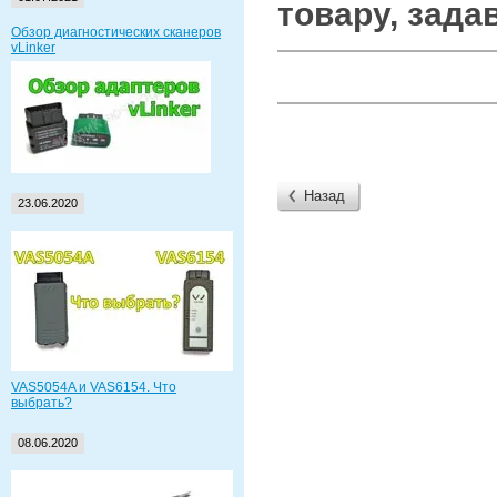
товару, зада
Обзор диагностических сканеров
vLinker
Назад
23.06.2020
VAS5054A и VAS6154. Что
выбрать?
08.06.2020