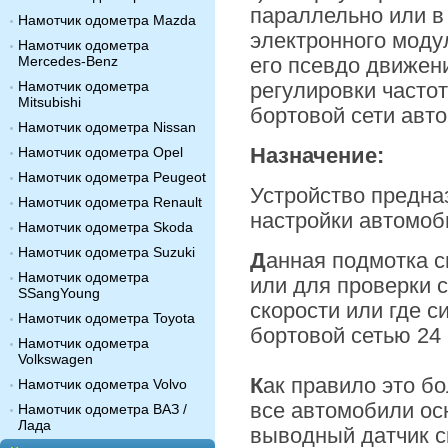
параллельно или в
Намотчик одометра Mazda
электронного моду
Намотчик одометра
Mercedes-Benz
его псевдо движен
Намотчик одометра
регулировки частот
Mitsubishi
бортовой сети авт
Намотчик одометра Nissan
Намотчик одометра Opel
Назначение:
Намотчик одометра Peugeot
Устройство предна
Намотчик одометра Renault
настройки автомоби
Намотчик одометра Skoda
Намотчик одометра Suzuki
Д
анная подмотка с
Намотчик одометра
или для проверки 
SSangYoung
скорости или где с
Намотчик одометра Toyota
бортовой сетью 24
Намотчик одометра
Volkswagen
К
ак правило это б
Намотчик одометра Volvo
все автомобили ос
Намотчик одометра ВАЗ /
Лада
выводный датчик с