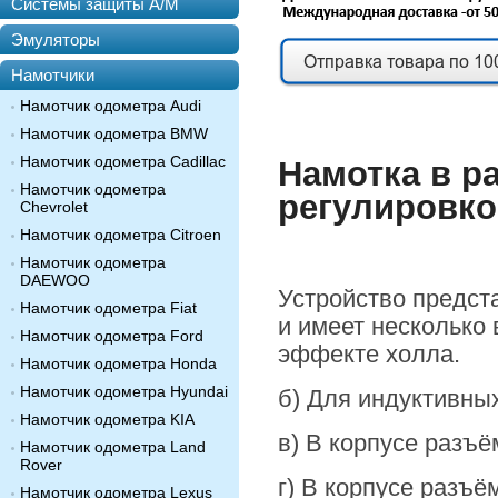
Системы защиты А/М
Эмуляторы
Намотчики
Намотчик одометра Audi
Намотчик одометра BMW
Намотчик одометра Cadillac
Намотка в р
Намотчик одометра
регулировко
Chevrolet
Намотчик одометра Citroen
Намотчик одометра
DAEWOO
Устройство предст
Намотчик одометра Fiat
и имеет несколько 
Намотчик одометра Ford
эффекте холла.
Намотчик одометра Honda
Намотчик одометра Hyundai
б) Для индуктивных
Намотчик одометра KIA
в) В корпусе разъё
Намотчик одометра Land
Rover
г) В корпусе разъ
Намотчик одометра Lexus