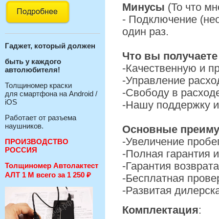
Минусы
(То что мн
- Подключение (не
один раз.
Гаджет, который должен
Что вы получаете
быть у каждого
-Качественную и п
автолюбителя!
-Управление расхо
Толщиномер краски
-Свободу в расход
для смартфона на Android /
iOS
-Нашу поддержку и
Работает от разъема
наушников.
Основные преиму
-Увеличение пробег
ПРОИЗВОДСТВО
РОССИЯ
-Полная гарантия 
-Гарантия возврата
Толщиномер Автолактест
АЛТ 1 М всего за 1 250
₽
-Бесплатная прове
-Развитая дилерска
Комплектация
: