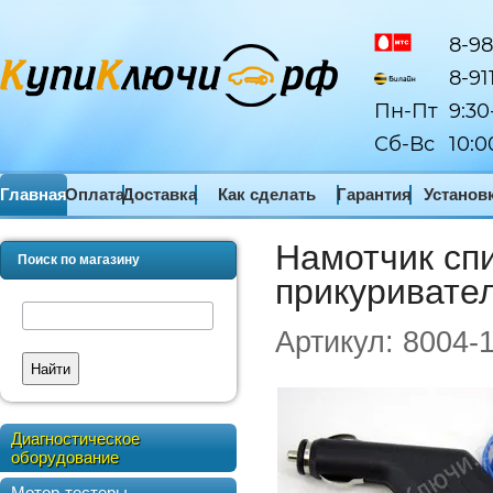
8-98
8-91
Пн-Пт
9:30
Сб-Вс
10:0
Главная
Оплата
Доставка
Как сделать
Гарантия
Установ
заказ
ПО
Намотчик сп
Поиск по магазину
прикуривате
Артикул:
8004-
Найти
Диагностическое
оборудование
Мотор-тестеры