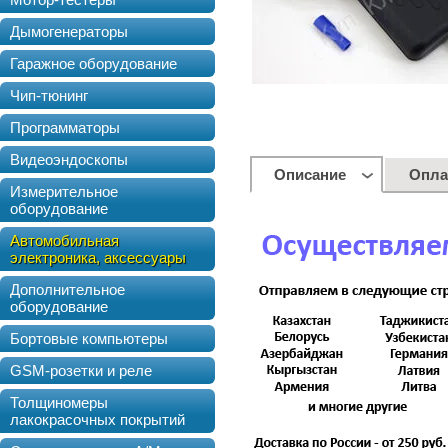
Дымогенераторы
Гаражное оборудование
Чип-тюнинг
Программаторы
Видеоэндоскопы
Описание
Опла
Измерительное
оборудование
Автомобильная
электроника, аксессуары
Дополнительное
оборудование
Бортовые компьютеры
GSM-розетки и реле
Толщиномеры
лакокрасочных покрытий