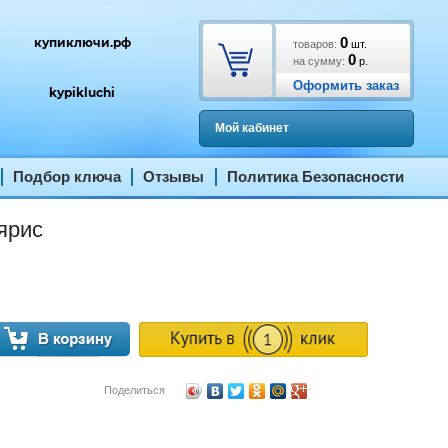
0
купиключи.рф
товаров:
шт.
0
на сумму:
р.
Оформить заказ
kypikluchi
Мой кабинет
Подбор ключа
Отзывы
Политика Безопасности
ярис
Поделиться