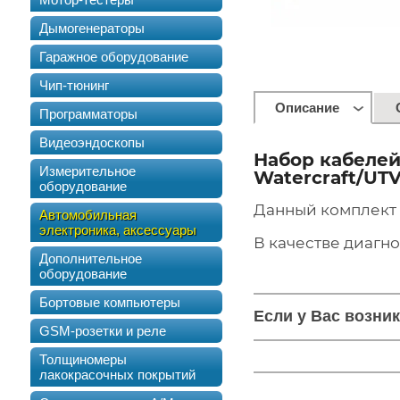
Дымогенераторы
Гаражное оборудование
Чип-тюнинг
Описание
Программаторы
Видеоэндоскопы
Набор кабелей
Измерительное
Watercraft/UT
оборудование
Данный комплект 
Автомобильная
электроника, аксессуары
В качестве диагн
Дополнительное
оборудование
Бортовые компьютеры
Если у Вас возни
GSM-розетки и реле
Толщиномеры
лакокрасочных покрытий