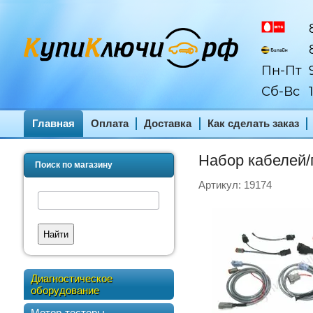
8
8
Пн-Пт
9
Сб-Вс
1
Главная
Оплата
Доставка
Как сделать заказ
Набор кабелей/
Поиск по магазину
Артикул:
19174
Найти
Диагностическое
оборудование
Мотор-тестеры