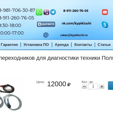
-981-706-30-87
8-911-260-76-05
-911-260-76-05
vk.com/kypikluchi
:30-18:00
0:00-17:00
zakaz@kypikluchi.ru
Гарантия
Установка ПО
Аренда
Контакты
Статьи
переходников для диагностики техники Пол
Цена:
12000
Кол - во: