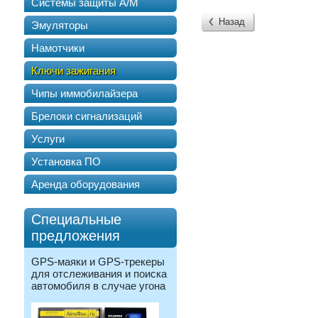
Системы защиты А/М
Назад
Эмуляторы
Намотчики
Ключи зажигания
Чипы иммобилайзера
Брелоки сигнализаций
Услуги
Установка ПО
Аренда оборудования
Специальные
предложения
GPS-маяки и GPS-трекеры
для отслеживания и поиска
автомобиля в случае угона