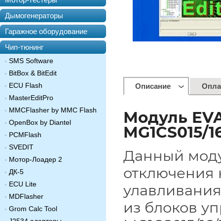
Дымогенераторы
Гаражное оборудование
Чип-тюнинг
SMS Software
BitBox & BitEdit
ECU Flash
Описание
Опла
MasterEditPro
MMCFlasher by MMC Flash
Модуль EV
OpenBox by Diantel
MG1CS015/16
PCMFlash
SVEDIT
Данный моду
Мотор-Лоадер 2
отключения 
ДК-5
ECU Lite
улавливания
MDFlasher
из блоков у
Grom Calc Tool