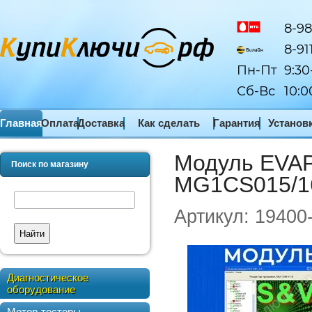
8-98
8-91
Пн-Пт
9:30
Сб-Вс
10:0
Главная
Оплата
Доставка
Как сделать
Гарантия
Установ
заказ
ПО
Модуль EVA
Поиск по магазину
MG1CS015/16
Артикул:
19400
Найти
Диагностическое
оборудование
Мотор-тестеры