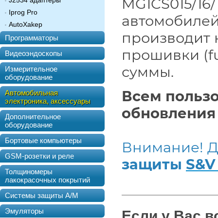
MG1CS015/16/
J2534 адаптеры
Iprog Pro
автомобилей
AutoXakep
производит 
Программаторы
прошивки (fu
Видеоэндоскопы
суммы.
Измерительное
оборудование
Всем польз
Автомобильная
электроника, аксессуары
обновления 
Дополнительное
оборудование
Бортовые компьютеры
Внимание! Д
GSM-розетки и реле
защиты
S&V 
Толщиномеры
лакокрасочных покрытий
Системы защиты А/М
Эмуляторы
Если у Вас 