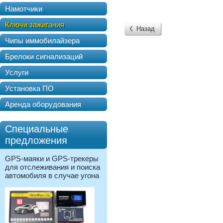
Намотчики
Ключи зажигания
Назад
Чипы иммобилайзера
Брелоки сигнализаций
Услуги
Установка ПО
Аренда оборудования
Специальные
предложения
GPS-маяки и GPS-трекеры
для отслеживания и поиска
автомобиля в случае угона