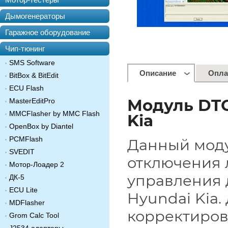
Дымогенераторы
Гаражное оборудование
Чип-тюнинг
SMS Software
Описание
Опла
BitBox & BitEdit
ECU Flash
Модуль
DTC
MasterEditPro
MMCFlasher by MMC Flash
Kia
OpenBox by Diantel
PCMFlash
Данный моду
SVEDIT
отключения 
Мотор-Лоадер 2
управления 
ДК-5
ECU Lite
Hyundai Kia
MDFlasher
корректиров
Grom Calc Tool