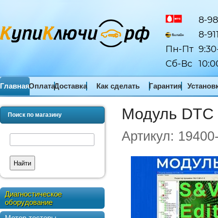
8-98
8-91
Пн-Пт
9:30
Сб-Вс
10:0
Главная
Оплата
Доставка
Как сделать
Гарантия
Установ
заказ
ПО
Модуль DTC 
Поиск по магазину
Артикул:
19400
Найти
Диагностическое
оборудование
Мотор-тестеры