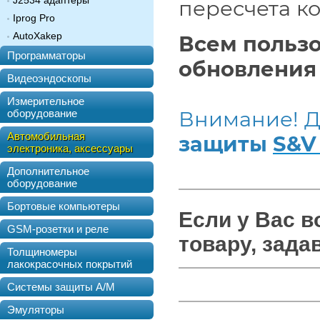
J2534 адаптеры
пересчета к
Iprog Pro
AutoXakep
Всем польз
Программаторы
обновления 
Видеоэндоскопы
Измерительное
Внимание! Д
оборудование
Автомобильная
защиты
S&V 
электроника, аксессуары
Дополнительное
оборудование
Бортовые компьютеры
Если у Вас 
GSM-розетки и реле
товару, зада
Толщиномеры
лакокрасочных покрытий
Системы защиты А/М
Эмуляторы