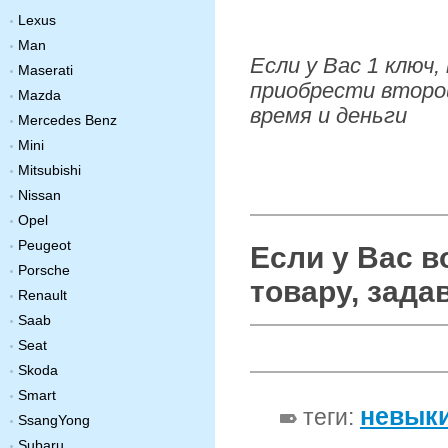
Lexus
Man
Если у Вас 1 ключ
Maserati
приобрести второй
Mazda
время и деньги
Mercedes Benz
Mini
Mitsubishi
Nissan
Opel
Peugeot
Если у Вас 
Porsche
товару, зада
Renault
Saab
Seat
Skoda
Smart
невыки
теги:
SsangYong
Subaru