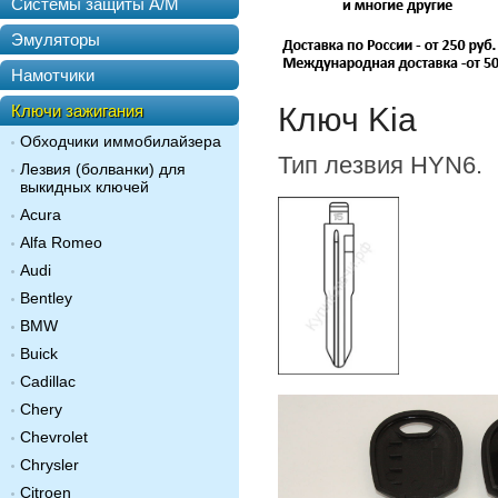
Системы защиты А/М
Эмуляторы
Намотчики
Ключи зажигания
Ключ Kia
Обходчики иммобилайзера
Тип лезвия HYN6.
Лезвия (болванки) для
выкидных ключей
Acura
Alfa Romeo
Audi
Bentley
BMW
Buick
Cadillac
Chery
Chevrolet
Chrysler
Citroen