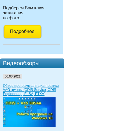
Подберем Вам ключ
зажигания
по фото.
Видеообзоры
30.08.2021
Обзор программ для диагностики
VAG группы (ODIS Service, ODIS
Engineering, ELSA, ETKA)