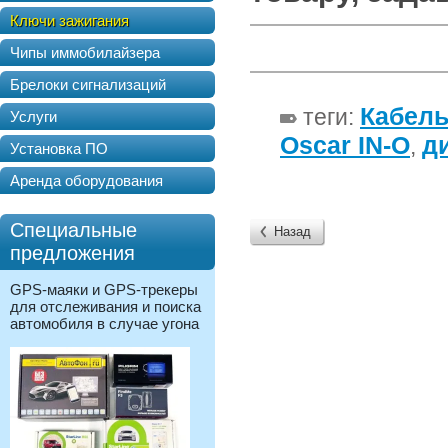
Ключи зажигания
Чипы иммобилайзера
Брелоки сигнализаций
Кабель
теги:
Услуги
Oscar IN-O
д
,
Установка ПО
Аренда оборудования
Специальные
Назад
предложения
GPS-маяки и GPS-трекеры
для отслеживания и поиска
автомобиля в случае угона