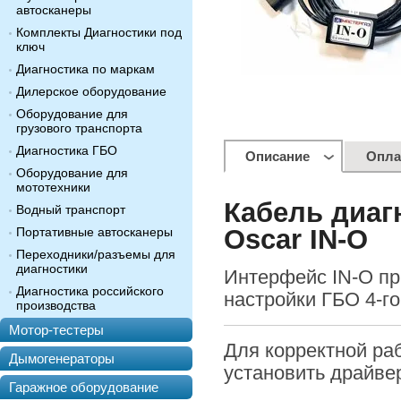
автосканеры
Комплекты Диагностики под
ключ
Диагностика по маркам
Дилерское оборудование
Оборудование для
грузового транспорта
Диагностика ГБО
Описание
Опла
Оборудование для
мототехники
Кабель диаг
Водный транспорт
Oscar IN-O
Портативные автосканеры
Переходники/разъемы для
диагностики
Интерфейс IN-O пр
Диагностика российского
настройки ГБО 4-г
производства
Мотор-тестеры
Для корректной ра
Дымогенераторы
установить драйве
Гаражное оборудование