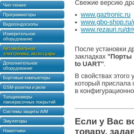
Свежие версию дра
Чип-тюнинг
www.gaztronic.ru
Программаторы
www.gbo-shop.ru/d
Видеоэндоскопы
www.rezauri.ru/dri
Измерительное
оборудование
После установки д
Автомобильная
электроника, аксессуары
закладках
"Порты 
Дополнительное
to UART"
.
оборудование
В свойствах этого
Бортовые компьютеры
который прислала 
GSM-розетки и реле
в конфигурационно
Толщиномеры
лакокрасочных покрытий
Системы защиты А/М
Если у Вас 
Эмуляторы
товару, зада
Намотчики