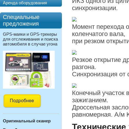
ИКЗ одного из цил
Аренда оборудования
синхронизации.
Специальные
предложения
Момент перехода о
коленчатого вала,
GPS-маяки и GPS-трекеры
для отслеживания и поиска
при резком открыти
автомобиля в случае угона
Резкое открытие д
разгона.
Синхронизация от 
Конечный участок 
зажиганием.
Дроссельная засло
равномерная. А/м K
Оригинальный с
канер
Технические 