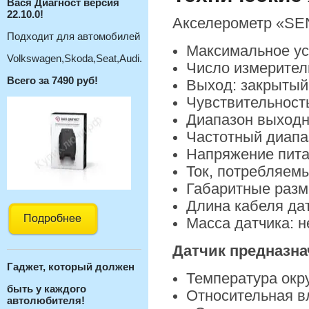
Вася Диагност версия
22.10.0!
Акселерометр «SE
Подходит для автомобилей
Максимальное уск
Volkswagen,Skoda,Seat,Audi.
Число измерител
Всего за 7490 руб!
Выход: закрытый
Чувствительность
Диапазон выходно
Частотный диапаз
Напряжение пита
Ток, потребляемы
Габаритные разме
Длина кабеля дат
Масса датчика: не
Датчик предназна
Гаджет, который должен
Температура окр
быть у каждого
Относительная в
автолюбителя!