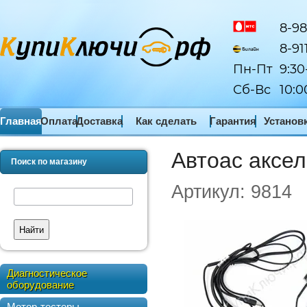
8-98
8-91
Пн-Пт
9:30
Сб-Вс
10:0
Главная
Оплата
Доставка
Как сделать
Гарантия
Установ
заказ
ПО
Автоас аксел
Поиск по магазину
Артикул:
9814
Найти
Диагностическое
оборудование
Мотор-тестеры