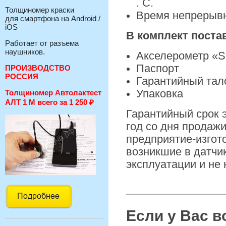
. С.
Толщиномер краски
Время непрерывн
для смартфона на Android /
iOS
В комплект поста
Работает от разъема
наушников.
Акселерометр «S
Паспорт
ПРОИЗВОДСТВО
РОССИЯ
Гарантийный тал
Упаковка
Толщиномер Автолактест
АЛТ 1 М всего за 1 250
₽
Гарантийный срок 
год co дня продажи
предприятие-изгот
возникшие в датчи
эксплуатации и не
Если у Вас 