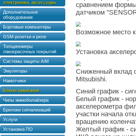
электроника, аксессуары
сравнением формы
датчиком "SENSOR 
Дополнительное
оборудование
Бортовые компьютеры
Возможное место к
GSM-розетки и реле
Толщиномеры
Установка акселер
лакокрасочных покрытий
Системы защиты А/М
Сниженный вклад о
Эмуляторы
Mitsubishi.
Намотчики
Ключи зажигания
Синий график - си
Белый график - но
Чипы иммобилайзера
акселерометра фил
Брелоки сигнализаций
участки начала от
Услуги
вращению коленчат
Желтый график - с
Установка ПО