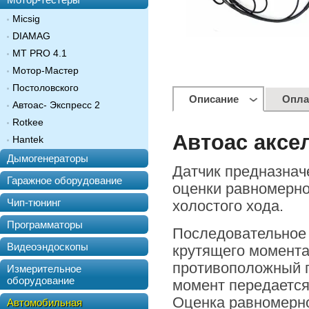
Micsig
DIAMAG
MT PRO 4.1
Мотор-Мастер
Постоловского
Описание
Опла
Автоас- Экспресс 2
Rotkee
Автоас аксе
Hantek
Дымогенераторы
Датчик предназнач
Гаражное оборудование
оценки равномерно
Чип-тюнинг
холостого хода.
Программаторы
Последовательное 
Видеоэндоскопы
крутящего момента
противоположный 
Измерительное
оборудование
момент передается
Оценка равномерн
Автомобильная