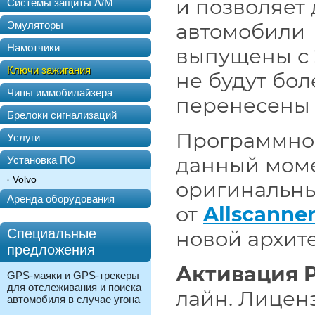
и позволяет
Системы защиты А/М
Эмуляторы
автомобил
Намотчики
выпущены с
Ключи зажигания
не будут бо
Чипы иммобилайзера
перенесены в
Брелоки сигнализаций
Программно
Услуги
данный моме
Установка ПО
Volvo
оригинальн
Аренда оборудования
от
Allscanne
Специальные
новой архит
предложения
Активация P
GPS-маяки и GPS-трекеры
для отслеживания и поиска
лайн. Лицен
автомобиля в случае угона