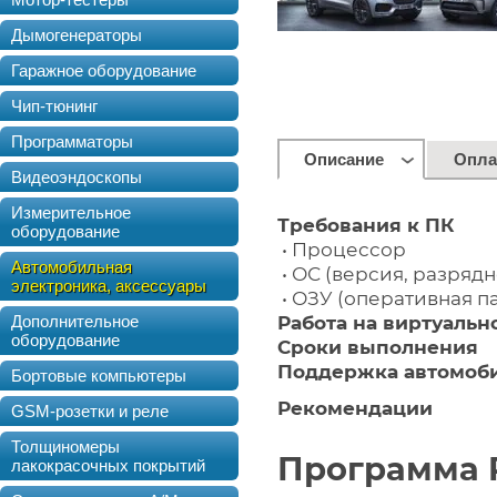
Дымогенераторы
Гаражное оборудование
Чип-тюнинг
Программаторы
Описание
Опла
Видеоэндоскопы
Измерительное
Требования к ПК
оборудование
• Процессор
Автомобильная
• ОС (версия, разрядн
электроника, аксессуары
• ОЗУ (оперативная п
Работа на виртуаль
Дополнительное
оборудование
Сроки выполнения
Поддержка автомоб
Бортовые компьютеры
Рекомендации
GSM-розетки и реле
Толщиномеры
Программа 
лакокрасочных покрытий