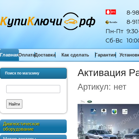
8-98
8-91
Пн-Пт
9:30
Сб-Вс
10:0
Главная
Оплата
Доставка
Как сделать
Гарантия
Установ
заказ
ПО
Активация Pa
Поиск по магазину
Артикул:
нет
Найти
Диагностическое
оборудование
Мотор-тестеры