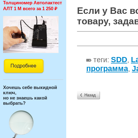
Толщиномер Автолактест
Если у Вас 
АЛТ 1 М всего за 1 250
₽
товару, зада
SDD
L
теги:
,
программа
J
,
Хочешь себе выкидной
ключ,
Назад
но не знаешь какой
выбрать?