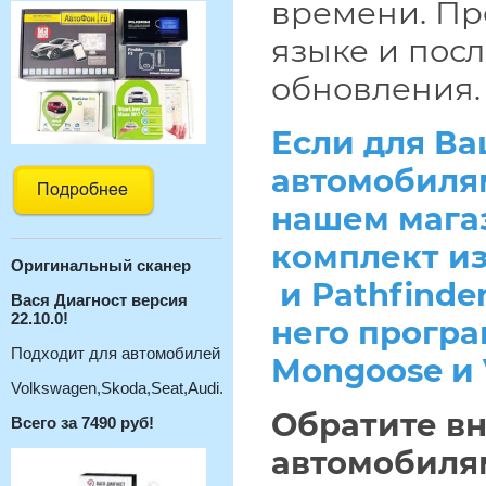
времени. Пр
языке и пос
обновления
Если для Ва
автомобилями
нашем мага
комплект из
Оригинальный с
канер
и Pathfinde
Вася Диагност версия
22.10.0!
него програ
Подходит для автомобилей
Mongoose и 
Volkswagen,Skoda,Seat,Audi.
Обратите вн
Всего за 7490 руб!
автомобиля