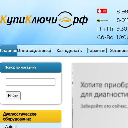
8-98
8-91
Пн-Пт
9:30
Сб-Вс
10:0
Главная
Оплата
Доставка
Как сделать
Гарантия
Установ
заказ
ПО
Поиск по магазину
Найти
Диагностическое
оборудование
Autool