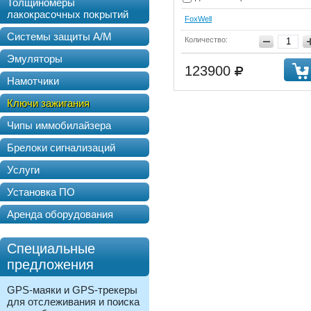
Толщиномеры
лакокрасочных покрытий
FoxWell
Системы защиты А/М
Количество:
Эмуляторы
123900
Намотчики
Ключи зажигания
Чипы иммобилайзера
Брелоки сигнализаций
Услуги
Установка ПО
Аренда оборудования
Специальные
предложения
GPS-маяки и GPS-трекеры
для отслеживания и поиска