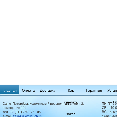
Главная
Оплата
Доставка
Как
Гарантия
Устан
сделать
П
Санкт-Петербург, Коломяжский проспект, д.15, корп. 2,
ПН-ПТ с 9
СБ с 10:0
помещение 104
ВС - вых
тел.:
+7 (911) 260 - 76 - 05
заказ
e-mail:
zakaz@kypikluchi.ru
Обращаем