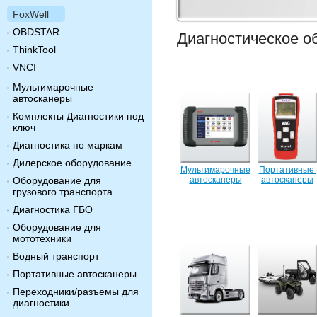
FoxWell
OBDSTAR
Диагностическое о
ThinkTool
VNCI
Мультимарочные
автосканеры
Комплекты Диагностики под
ключ
Диагностика по маркам
Дилерское оборудование
Мультимарочные
Портативные
Оборудование для
автосканеры
автосканеры
грузового транспорта
Диагностика ГБО
Оборудование для
мототехники
Водный транспорт
Портативные автосканеры
Переходники/разъемы для
диагностики