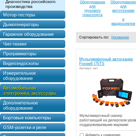
Диагностика российского
Оборудование
Оборудование
производства
для
для
грузового
мототехники
Мотор-тестеры
транспорта
и
квадроциклов
Дымогенераторы
Гаражное оборудование
Сортировать по:
Названию
Чип-тюнинг
Программаторы
Мультимарочный автосканер
Видеоэндоскопы
Foxwell I75TS
Артикул: нет
Измерительное
оборудование
Автомобильная
электроника, аксессуары
Дополнительное
оборудование
Мультимарочный сканер
Бортовые компьютеры
работающий на дилерском уров
поддерживаемыми марками
GSM-розетки и реле
Добавить к сравнению