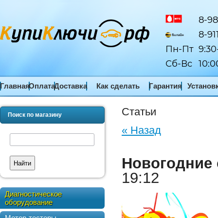
8-98
8-91
Пн-Пт
9:30
Сб-Вс
10:0
Главная
Оплата
Доставка
Как сделать
Гарантия
Установ
заказ
ПО
Статьи
Поиск по магазину
« Назад
Новогодние 
Найти
19:12
Диагностическое
оборудование
Мотор-тестеры