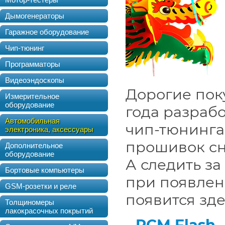
Дымогенераторы
Гаражное оборудование
Чип-тюнинг
Программаторы
Видеоэндоскопы
Дорогие пок
Измерительное
оборудование
года разраб
Автомобильная
чип-тюнинга
электроника, аксессуары
прошивок сн
Дополнительное
оборудование
А следить за
Бортовые компьютеры
при появлен
GSM-розетки и реле
появится зде
Толщиномеры
лакокрасочных покрытий
PCM Flash
-