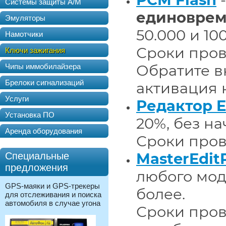
Системы защиты А/М
единовре
Эмуляторы
50.000 и 10
Намотчики
Сроки пров
Ключи зажигания
Обратите в
Чипы иммобилайзера
Брелоки сигнализаций
активация 
Услуги
Редактор E
Установка ПО
20%, без н
Аренда оборудования
Сроки прове
MasterEdit
Специальные
предложения
любого мод
GPS-маяки и GPS-трекеры
более.
для отслеживания и поиска
автомобиля в случае угона
Сроки пров