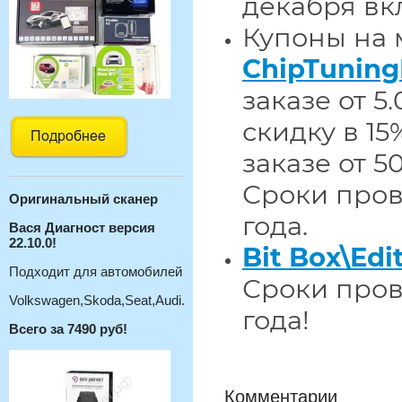
декабря вк
Купоны на 
ChipTunin
заказе от 5
скидку в 15
заказе от 5
Сроки прове
Оригинальный с
канер
года.
Вася Диагност версия
22.10.0!
Bit Box\Edi
Подходит для автомобилей
Сроки прове
Volkswagen,Skoda,Seat,Audi.
года!
Всего за 7490 руб!
Комментарии