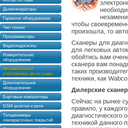
электрон
Дымогенераторы
необходи
незамени
Гаражное оборудование
чтобы своевременн
Чип-тюнинг
произошла, то авт
Программаторы
Сканеры для диагн
Видеоэндоскопы
для легковых авто
Измерительное
обойтись вам очен
оборудование
сканера вам понад
Автомобильная
таких производите
электроника, аксессуары
техники, как Wabco
Дополнительное
оборудование
Дилерские скане
Бортовые компьютеры
Сейчас на рынке с
GSM-розетки и реле
правило, у каждог
диагностического 
Толщиномеры
лакокрасочных покрытий
техникой данного п