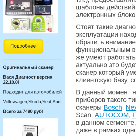
шаблоны действий,
электронных блоков
Стоят такие диагно
эксплуатации нахо
обратить внимание
функциональным во
же умеют работать
актуально это буд
Оригинальный с
канер
сканер который ум
Вася Диагност версия
клиентскую базу, с
22.10.0!
В данный момент н
Подходит для автомобилей
приборов такого т
Volkswagen,Skoda,Seat,Audi.
сканеры
Bosch
,
Nex
Всего за 7490 руб!
Scan,
AUTOCOM
,
в данном сегменте
даже в рамках одно