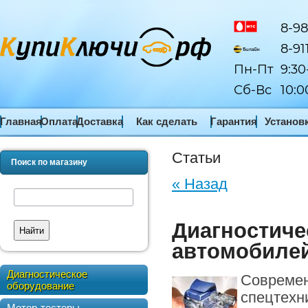
8-98
8-91
Пн-Пт
9:30
Сб-Вс
10:0
Главная
Оплата
Доставка
Как сделать
Гарантия
Установ
заказ
ПО
Статьи
Поиск по магазину
« Назад
Диагностиче
Найти
автомобилей
Диагностическое
Современ
оборудование
спецтехн
Мотор-тестеры