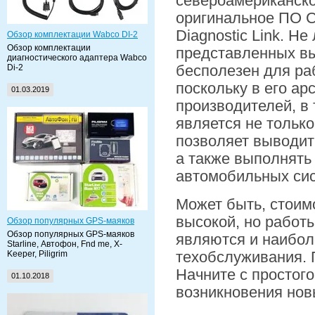
североамериканско
оригинальное ПО Cat
Diagnostic Link. Н
Обзор комплектации Wabco DI-2
Обзор комплектации
представленных вы
диагностического адаптера Wabco
бесполезен для ра
Di-2
поскольку в его ар
01.03.2019
производителей, в т
является не тольк
позволяет выводит
а также выполнять
автомобильных сис
Может быть, стоим
высокой, но работ
Обзор популярных GPS-маяков
Обзор популярных GPS-маяков
являются и наибол
Starline, Автофон, Fnd me, X-
техобслуживания. 
Keeper, Piligrim
Начните с простого
01.10.2018
возникновения нов