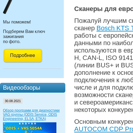
Сканеры для евро
Пожалуй лучшим ск
Мы поможем!
сканер
Bosch KTS 
Подберем Вам ключ
работы с европейс
зажигания
по фото.
данными по наибол
используются в ев
H, CAN-L, ISO 914
(линии BUS+ и BUS-
дополнение к осно
подключения к люб
числе и для подкл
Видеообзоры
возможности скане
и североамериканс
30.08.2021
некоторых конкуре
Обзор программ для диагностики
VAG группы (ODIS Service, ODIS
Engineering, ELSA, ETKA)
Основным конкурен
AUTOCOM CDP Pr