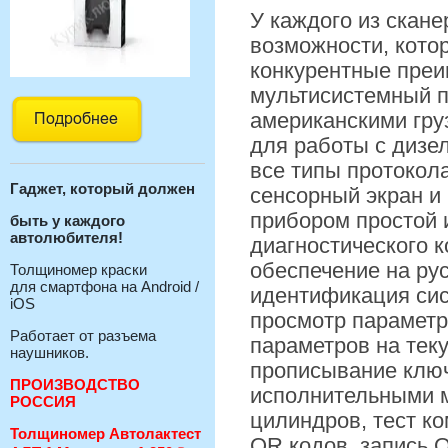
У каждого из скане
возможности, кото
конкурентные преи
мультисистемный п
американскими гру
для работы с дизе
все типы протокол
Гаджет, который должен
сенсорный экран и
прибором простой 
быть у каждого
автолюбителя!
диагностического 
обеспечение на ру
Толщиномер краски
для смартфона на Android /
идентификация сис
iOS
просмотр параметр
Работает от разъема
параметров на тек
наушников.
прописывание ключ
ПРОИЗВОДСТВО
исполнительными м
РОССИЯ
цилиндров, тест к
Толщиномер Автолактест
QR кодов, запись 