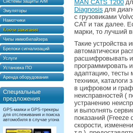
Системы защиты А/М
MAN CATS T200
дл
Diagnosis
для диаг
Эмуляторы
с грузовиками Volv
Намотчики
CAT и так далее. Е
Ключи зажигания
марки, то лучший в
Чипы иммобилайзера
Такие устройства 
Брелоки сигнализаций
автоматически расп
расшифровывать и 
Услуги
программировать и
Установка ПО
адаптацию, тесты 
Аренда оборудования
техники, каталоги 
в цифровом и граф
Специальные
неисправностей ( 
предложения
устранению неиспр
GPS-маяки и GPS-трекеры
и выполнять серви
для отслеживания и поиска
показаний (Freeze 
автомобиля в случае угона
скорости, изменен
т.п.), предоставля