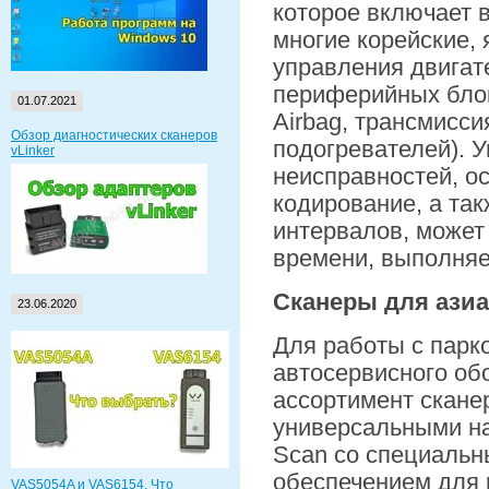
которое включает в
многие корейские, 
управления двигат
периферийных блок
01.07.2021
Airbag, трансмисс
Обзор диагностических сканеров
подогревателей). 
vLinker
неисправностей, о
кодирование, а та
интервалов, может
времени, выполняе
Сканеры для азиа
23.06.2020
Для работы с парк
автосервисного об
ассортимент сканер
универсальными н
Scan со специаль
обеспечением для 
VAS5054A и VAS6154. Что