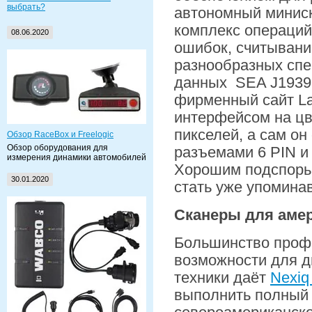
выбрать?
автономный миниск
комплекс операций
08.06.2020
ошибок, считывани
разнообразных спе
данных SEA J1939 
фирменный сайт La
интерфейсом на цв
пикселей, а сам о
Обзор RaceBox и Freelogic
Обзор оборудования для
разъемами 6 PIN и 
измерения динамики автомобилей
Хорошим подспорье
30.01.2020
стать уже упомин
Сканеры для амер
Большинство профе
возможности для д
техники даёт
Nexiq
выполнить полный 